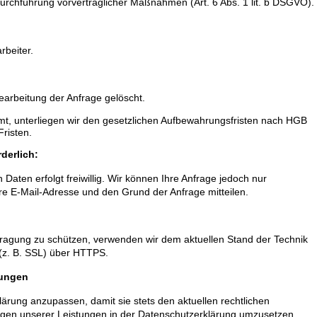
rchführung vorvertraglicher Maßnahmen (Art. 6 Abs. 1 lit. b DSGVO).
rbeiter.
arbeitung der Anfrage gelöscht.
mt, unterliegen wir den gesetzlichen Aufbewahrungsfristen nach HGB
Fristen.
derlich:
Daten erfolgt freiwillig. Wir können Ihre Anfrage jedoch nur
re E-Mail-Adresse und den Grund der Anfrage mitteilen.
rtragung zu schützen, verwenden wir dem aktuellen Stand der Technik
(z. B. SSL) über HTTPS.
mungen
lärung anzupassen, damit sie stets den aktuellen rechtlichen
gen unserer Leistungen in der Datenschutzerklärung umzusetzen,